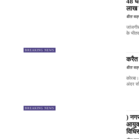
48 घं
लाख 
बीता चक्र
जांजगीर
के भीतर
BREAKING NEWS
करैत 
बीता चक्र
कोरबा। 
अंदर सो
BREAKING NEWS
) नगर
आयुक
विधिस