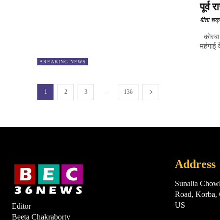
पूर्व 
बीता चक्र
कोरबा। 
महंगाई क
BREAKING NEWS
...
1
2
3
136
Address
Sunalia Chow
Road, Korba
US
Editor
Beeta Chakraborty