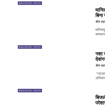
BREAKING NEWS
मानिक
बिना
बीता चक्र
मानिकपु
समाधान 
BREAKING NEWS
नशा 
देवां
बीता चक्र
*प्रधान
अभियान"
BREAKING NEWS
बिजली
परेश