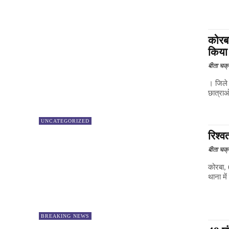
कोरबा
किया
बीता चक्र
। जिले 
छात्राओ
UNCATEGORIZED
रिश्व
बीता चक्र
कोरबा, 
थाना मे
BREAKING NEWS