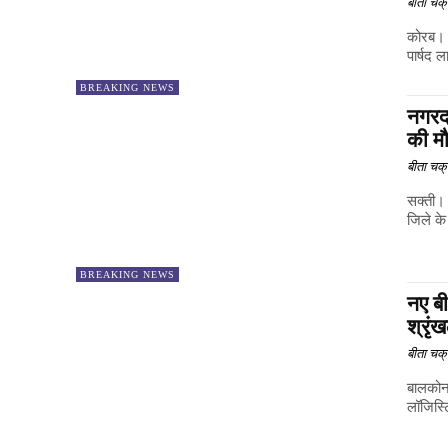
बीता चक्र
कोरब। 
पार्षद 
BREAKING NEWS
नगरद
की म
बीता चक्र
सक्ती। 
जिले क
BREAKING NEWS
नए बी
श्रृ
बीता चक्र
बालकोन
लॉजिस्ट