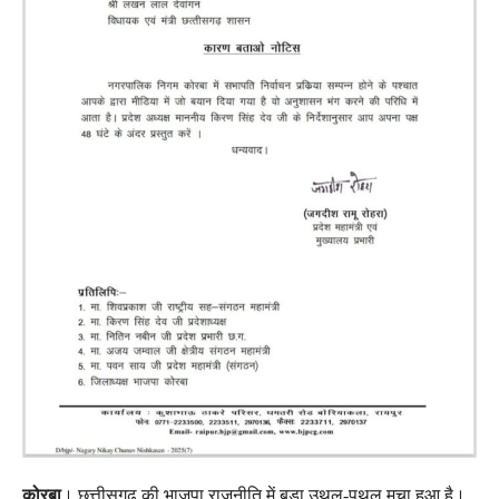
कोरबा
। छत्तीसगढ़ की भाजपा राजनीति में बड़ा उथल-पुथल मचा हुआ है।