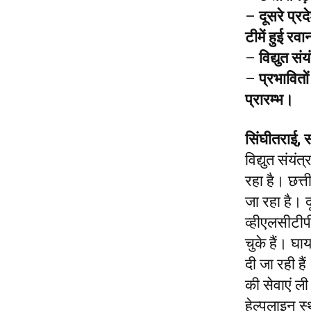
–
दूसरे प्र
टीमें हुई रव
–
विद्युत सं
–
प्रभावितों
प्रारम्भ।
सिंघीतराई, 
विद्युत संयंत
रहा है। छत्त
जा रहा है। द
व्हीएलसीटीप
चुके हैं। घा
दी जा रही है
की सेवाएं ली 
हेल्पलाइन स