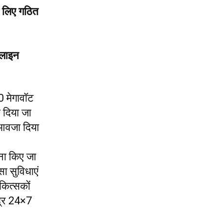
की लिए गठित
्पलाइन
0 मेगावॉट
ा दिया जा
मुआवजा दिया
ाना किए जा
सा सुविधाएं
कित्सकों
ंद्र 24×7