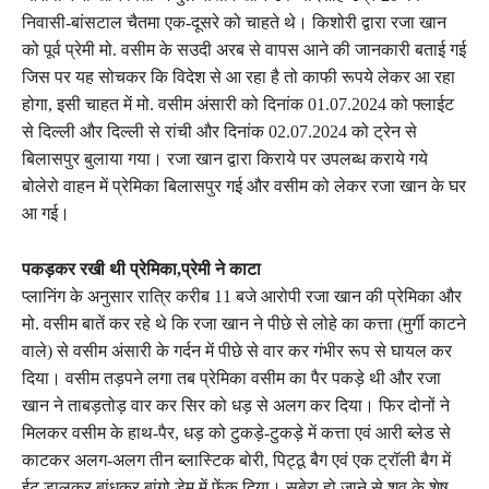
निवासी-बांसटाल चैतमा एक-दूसरे को चाहते थे। किशोरी द्वारा रजा खान
को पूर्व प्रेमी मो. वसीम के सउदी अरब से वापस आने की जानकारी बताई गई
जिस पर यह सोचकर कि विदेश से आ रहा है तो काफी रूपये लेकर आ रहा
होगा, इसी चाहत में मो. वसीम अंसारी को दिनांक 01.07.2024 को फ्लाईट
से दिल्ली और दिल्ली से रांची और दिनांक 02.07.2024 को ट्रेन से
बिलासपुर बुलाया गया। रजा खान द्वारा किराये पर उपलब्ध कराये गये
बोलेरो वाहन में प्रेमिका बिलासपुर गई और वसीम को लेकर रजा खान के घर
आ गई।
पकड़कर रखी थी प्रेमिका,प्रेमी ने काटा
प्लानिंग के अनुसार रात्रि करीब 11 बजे आरोपी रजा खान की प्रेमिका और
मो. वसीम बातें कर रहे थे कि रजा खान ने पीछे से लोहे का कत्ता (मुर्गी काटने
वाले) से वसीम अंसारी के गर्दन में पीछे से वार कर गंभीर रूप से घायल कर
दिया। वसीम तड़पने लगा तब प्रेमिका वसीम का पैर पकड़े थी और रजा
खान ने ताबड़तोड़ वार कर सिर को धड़ से अलग कर दिया। फिर दोनों ने
मिलकर वसीम के हाथ-पैर, धड़ को टुकड़े-टुकड़े में कत्ता एवं आरी ब्लेड से
काटकर अलग-अलग तीन ब्लास्टिक बोरी, पिट्ठू बैग एवं एक ट्रॉली बैग में
ईट डालकर बांधकर बांगो डेम में फेंक दिया। सबेरा हो जाने से शव के शेष