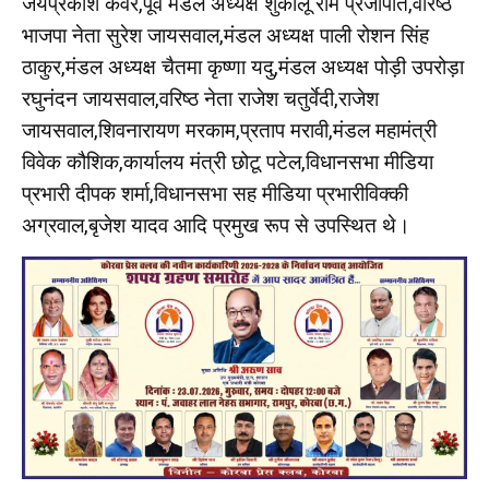
जयप्रकाश कंवर,पूर्व मंडल अध्यक्ष शुकालू राम प्रजापति,वरिष्ठ
भाजपा नेता सुरेश जायसवाल,मंडल अध्यक्ष पाली रोशन सिंह
ठाकुर,मंडल अध्यक्ष चैतमा कृष्णा यदु,मंडल अध्यक्ष पोड़ी उपरोड़ा
रघुनंदन जायसवाल,वरिष्ठ नेता राजेश चतुर्वेदी,राजेश
जायसवाल,शिवनारायण मरकाम,प्रताप मरावी,मंडल महामंत्री
विवेक कौशिक,कार्यालय मंत्री छोटू पटेल,विधानसभा मीडिया
प्रभारी दीपक शर्मा,विधानसभा सह मीडिया प्रभारीविक्की
अग्रवाल,बृजेश यादव आदि प्रमुख रूप से उपस्थित थे।