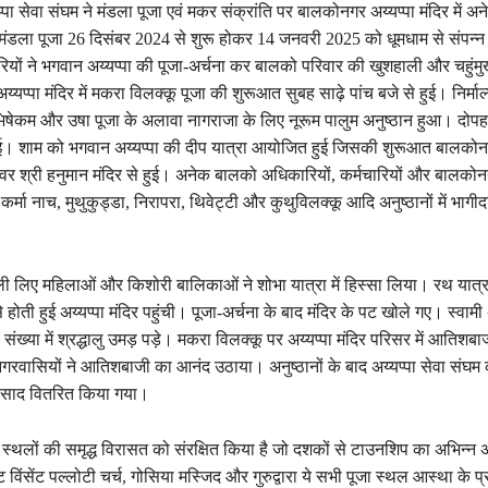
ा सेवा संघम ने मंडला पूजा एवं मकर संक्रांति पर बालकोनगर अय्यप्पा मंदिर में अन
डला पूजा 26 दिसंबर 2024 से शुरू होकर 14 जनवरी 2025 को धूमधाम से संपन्
रियों ने भगवान अय्यप्पा की पूजा-अर्चना कर बालको परिवार की खुशहाली और चहुंमु
य्यप्पा मंदिर में मकरा विलक्कू पूजा की शुरूआत सुबह साढ़े पांच बजे से हुई। निर्माल्
ेकम और उषा पूजा के अलावा नागराजा के लिए नूरूम पालुम अनुष्ठान हुआ। दोपहर 
ई। शाम को भगवान अय्यप्पा की दीप यात्रा आयोजित हुई जिसकी शुरूआत बालकोनग
ेश्वर श्री हनुमान मंदिर से हुई। अनेक बालको अधिकारियों, कर्मचारियों और बालकोन
 कर्मा नाच, मुथुकुड्डा, निरापरा, थिवेट्टी और कुथुविलक्कू आदि अनुष्ठानों में भागी
।
्पोली लिए महिलाओं और किशोरी बालिकाओं ने शोभा यात्रा में हिस्सा लिया। रथ यात
ं से होती हुई अय्यप्पा मंदिर पहुंची। पूजा-अर्चना के बाद मंदिर के पट खोले गए। स्वामी 
 संख्या में श्रद्धालु उमड़ पड़े। मकरा विलक्कू पर अय्यप्पा मंदिर परिसर में आतिशब
ोनगरवासियों ने आतिशबाजी का आनंद उठाया। अनुष्ठानों के बाद अय्यप्पा सेवा संघम
प्रसाद वितरित किया गया।
 स्थलों की समृद्ध विरासत को संरक्षित किया है जो दशकों से टाउनशिप का अभिन्न अं
ट विंसेंट पल्लोटी चर्च, गोसिया मस्जिद और गुरुद्वारा ये सभी पूजा स्थल आस्था के प