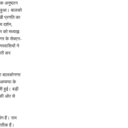
ेक अनुष्ठान
न हुआ। बालको
खी प्रगति का
य दर्शन,
को मध्याह्न
र के सेक्टर-
गरवासियों ने
दारी कर
्रा बालकोनगर
अय्यप्पा के
ाजी हुई। बड़ी
 की ओर से
ग हैं। राम
्रतीक हैं।