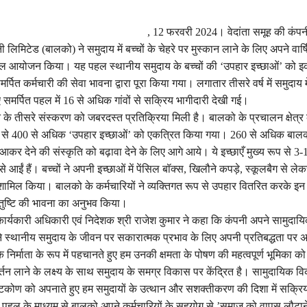
, 12 फरवरी 2024। वेदांता समूह की कंपन
ी लिमिटेड (बालको) ने समुदाय में बच्चों के चेहरे पर मुस्कान लाने के लिए अपने वार्
आयोजन किया। यह पहल स्थानीय समुदाय के बच्चों की ‘उपहार इच्छाओं’ को इ
मर्पित कर्मचारी की सेवा भावना द्वारा पूरा किया गया। लगातार तीसरे वर्ष में समुदाय म
िए समर्पित पहल में 16 से अधिक गांवों से सक्रिय भागीदारी देखी गई।
 के तीसरे संस्करण को जबरदस्त प्रतिक्रिया मिली है। बालको के प्रचालन क्षेत्
ं से 400 से अधिक ‘उपहार इच्छाओं’ को एकत्रित किया गया। 260 से अधिक बालको
े आकर देने की संस्कृति को बढ़ावा देने के लिए आगे आये। ये इच्छाएँ मुख्य रूप से 3-10
े आईं हैं। बच्चों ने अपनी इच्छाओं में पेंसिल बॉक्स, खिलौने कपड़े, स्कूलबैग से ले
 शामिल किया। बालको के कर्मचारियों ने व्यक्तिगत रूप से उपहार वितरित करके इन
तुष्टि की भावना का अनुभव किया।
कार्यकारी अधिकारी एवं निदेशक श्री राजेश कुमार ने कहा कि कंपनी अपने सामुद
ने स्थानीय समुदाय के जीवन पर सकारात्मक प्रभाव के लिए अपनी प्रतिबद्धता पर अट
के निर्माता के रूप में पहचानते हुए हम उनकी क्षमता के पोषण की महत्वपूर्ण भूमिका क
्तन लाने के लक्ष्य के साथ समुदाय के समग्र विकास पर केंद्रित है। सामुदायिक 
ष्टिकोण को अपनाते हुए हम समुदायों के उत्थान और सशक्तीकरण की दिशा में सक्रि
्न पहल के माध्यम से बालको अपने कर्मचारियों के सहयोग से ’समाज को वापस लौटाने