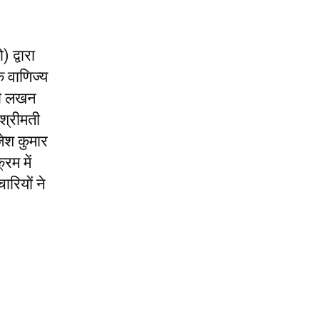
 द्वारा
े वाणिज्य
्री लखन
श्रीमती
जेश कुमार
रम में
ारियों ने