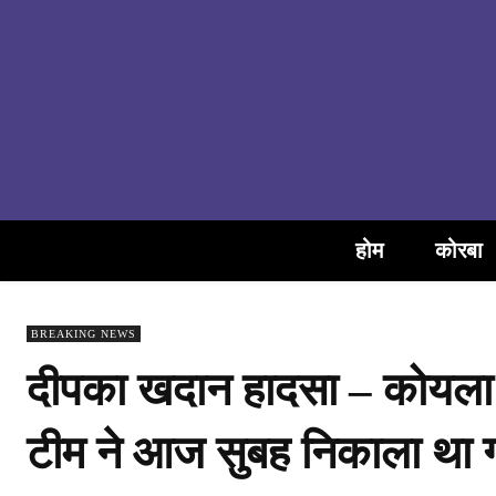
होम
कोरबा
BREAKING NEWS
दीपका खदान हादसा – कोयला खद
टीम ने आज सुबह निकाला था ग