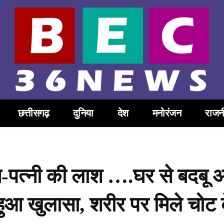
छत्तीसगढ़
दुनिया
देश
मनोरंजन
राजन
ि-पत्नी की लाश ….घर से बदबू 
हुआ खुलासा, शरीर पर मिले चोट 