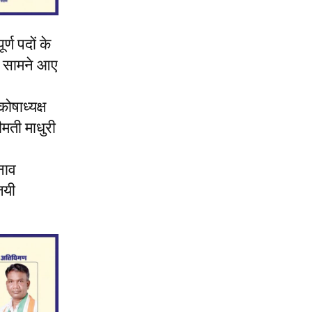
्ण पदों के
ाम सामने आए
ोषाध्यक्ष
मती माधुरी
नाव
जयी